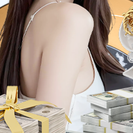
上、安全高效
”的理念，持续优化产品架构与内容体验，致力