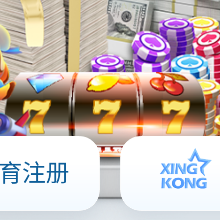
辅助工
体育App
支持 Windows、
聚合热门体育赛事，覆盖足
Android 系统
球、篮球、电竞等领域，提供