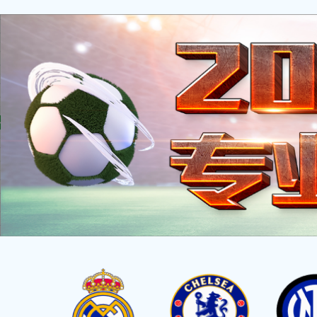
华体会
连接你的赛事视野，打造