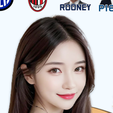
华体会官方网页版公司简介
市场的综合体育赛事直播与数据服务平台，专注于为体育迷
终端同步
等核心功能，为用户提供一站式的华体会官方网页
构稳定高效，全面适配 APP、PC 和移动网页端。在东南
获得便捷、可靠的服务体验。
有超
100 万+
注册用户，服务网络覆盖十余国家与地区，日