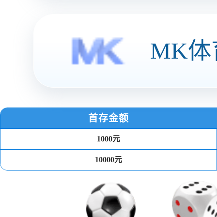
字段加
从注册到观看
1
如何注册成为平台用户？
请点击首页右上角“注册”按钮，填写手机