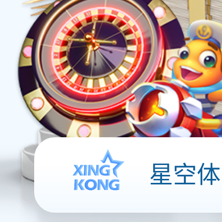
华体会官方网页版全站App
我们推出的原生应用覆盖体育、电竞等热门内容，
支持赛事查看、数据浏览与多端同步，结合高清直