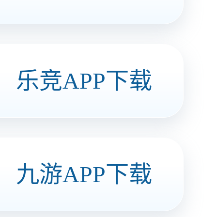
体系
级安全网。
护
异常流量识
定性保障
计