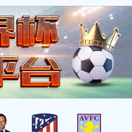
App
公司
体育
注册入口
简介
热点
看更便捷
终端支持、高清视频、 实