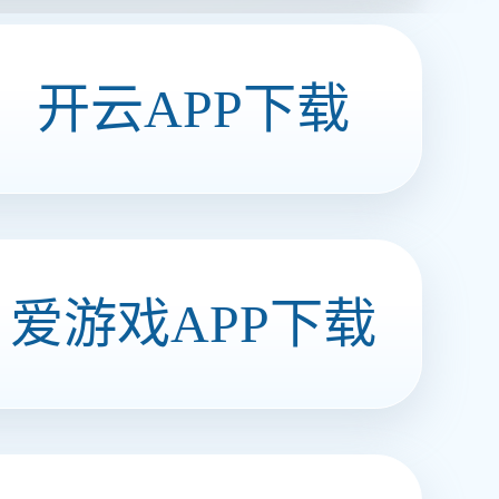
轻松绕过访
防劫持、防屏蔽，保障平台访
同步与内容
问安全性和数据一致性。
。
区域的活跃趋势。