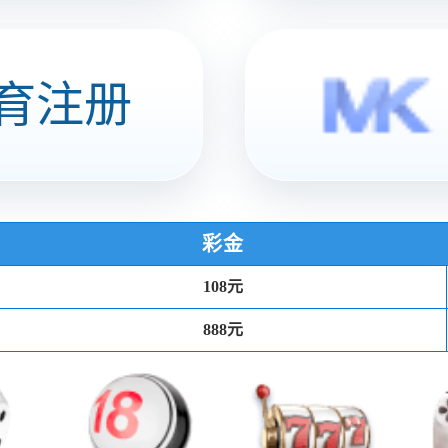
密、权限分级、
关键操作日志
存储隔离
踪、风险溯
新手上路 · 常见问题流程解答
赛事，常见使用疑问一次解答，助你快速上手 华体会官方网页版 
号、验证码与登录密码即可完成注册。注册成功后，即可开启完整体