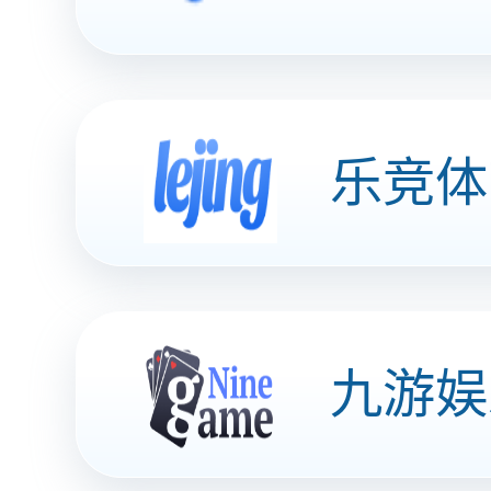
结合华体
多因子
别